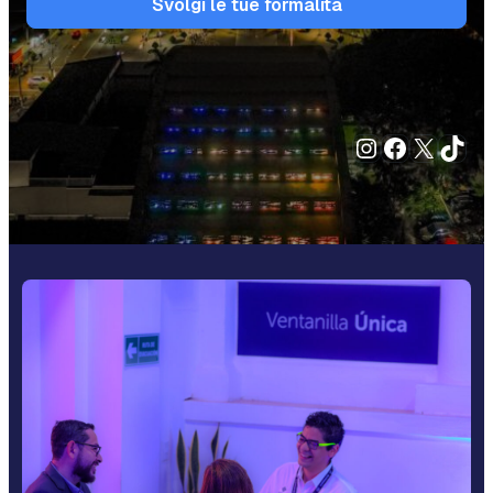
Svolgi le tue formalità
Instagram
Faceboo
X
TikT