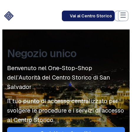
Vai
al
☰
Vai al Centro Storico
contenuto
Negozio unico
Benvenuto nel One-Stop-Shop
dell’Autorità del Centro Storico di San
Salvador
Il tuo punto di accesso centralizzato per
svolgere le procedure e i servizi di accesso
al Centro Storico.