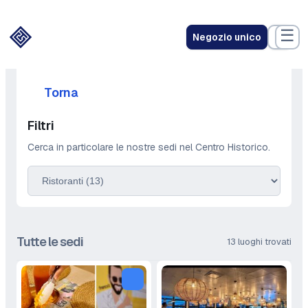
Vai
al
☰
Negozio unico
contenuto
Torna
Filtri
Cerca in particolare le nostre sedi nel Centro Historico.
Tutte le sedi
13 luoghi trovati