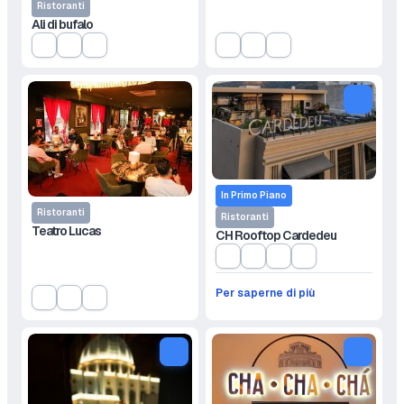
Ristoranti
Ali di bufalo
In Primo Piano
Ristoranti
Ristoranti
Teatro Lucas
CH Rooftop Cardedeu
Per saperne di più