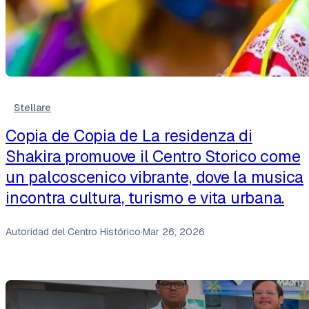
Stellare
Copia de Copia de La residenza di
Shakira promuove il Centro Storico come
un palcoscenico vibrante, dove la musica
incontra cultura, turismo e vita urbana.
Autoridad del Centro Histórico
·
Mar 26, 2026