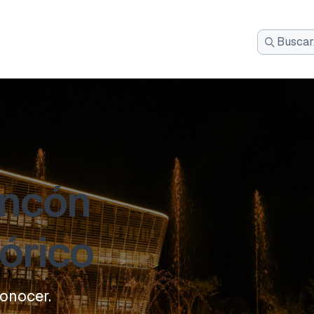
Busca:
incón
órico
onocer.