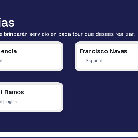
ías
brindarán servicio en cada tour que desees realizar.
lencia
Francisco Navas
l
Español
l Ramos
 | Inglés