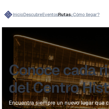
Inicio
Descubre
Eventos
Rutas
¿Cómo llegar?
Conoce cada r
del Centro Hist
Encuentra siempre un nuevo lugar que c