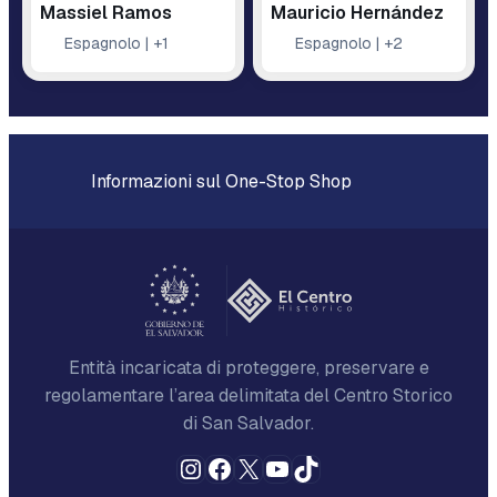
Massiel Ramos
Mauricio Hernández
Espagnolo | +1
Espagnolo | +2
Informazioni sul One-Stop Shop
Entità incaricata di proteggere, preservare e
regolamentare l’area delimitata del Centro Storico
di San Salvador.
Instagram
Facebook
X
YouTube
TikTok