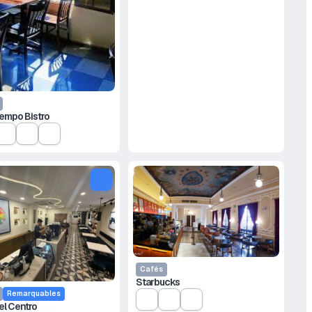
empo Bistro
Cafés
Starbucks
Remarquables
el Centro