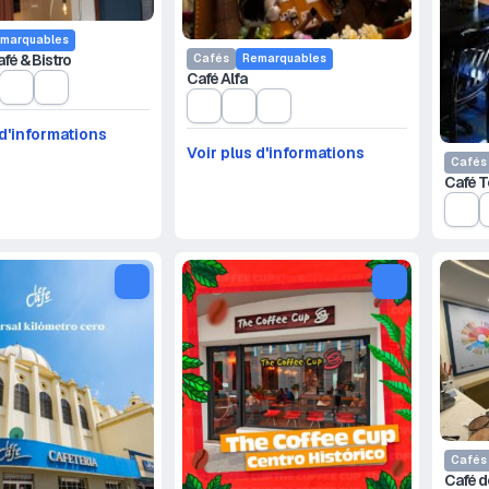
marquables
fé & Bistro
Cafés
Remarquables
Café Alfa
 d'informations
Voir plus d'informations
Cafés
Café T
Cafés
Café d