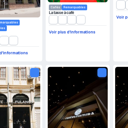
Cafés
Remarquables
La tasse à café
Voir p
marquables
les
Voir plus d'informations
 d'informations