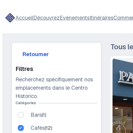
Aller
au
Accueil
Découvrez
Evénements
Itinéraires
Comment
contenu
Tous le
Retourner
Filtres
Recherchez spécifiquement nos
emplacements dans le Centro
Historico.
Catégories
Bars
(1)
Cafés
(12)