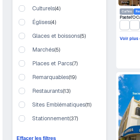
Culturels
(4)
Cafés
Re
Pastel’O Ca
Églises
(4)
Glaces et boissons
(5)
Voir plus
Marchés
(5)
Places et Parcs
(7)
Remarquables
(19)
Restaurants
(13)
Sites Emblématiques
(11)
Stationnement
(37)
Effacer les filtres