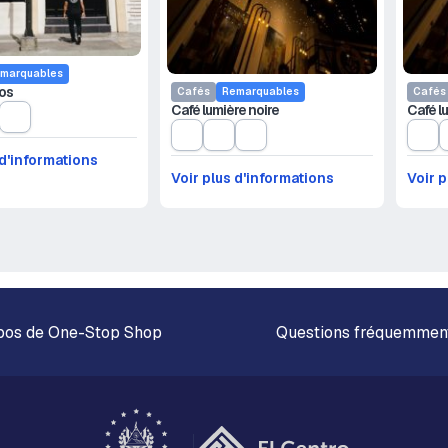
marquables
os
Cafés
Remarquables
Cafés
Café lumière noire
Café l
 d'informations
Voir plus d'informations
Voir p
pos de One-Stop Shop
Questions fréquemmen