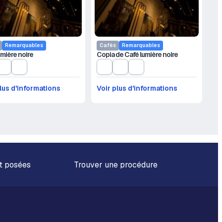
Remarquables
Cafés
Remarquables
umière noire
Copia de Café lumière noire
lus d'informations
Voir plus d'informations
t posées
Trouver une procédure