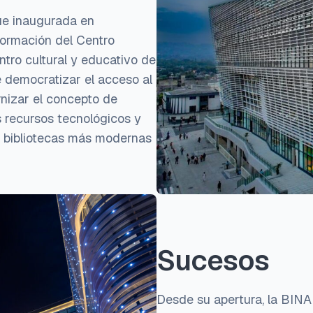
ue inaugurada en
formación del Centro
tro cultural y educativo de
e democratizar el acceso al
rnizar el concepto de
us recursos tecnológicos y
s bibliotecas más modernas
Sucesos
Desde su apertura, la BINA