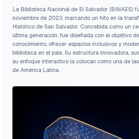
La Biblioteca Nacional de El Salvador (BINAES) f
noviembre de 2023, marcando un hito en la trans
Histórico de San Salvador. Concebida como un cen
última generación, fue diseñada con el objetivo d
conocimiento, ofrecer espacios inclusivos y mode
biblioteca en el país. Su estructura innovadora, s
su enfoque interactivo la colocan como una de la
de América Latina.