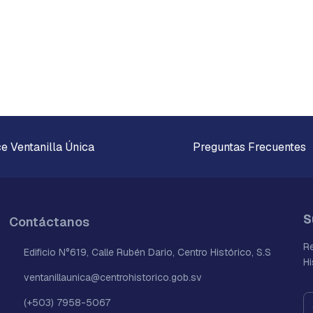
 Ventanilla Única
Preguntas Frecuentes
S
Contáctanos
Re
Edificio N°619, Calle Rubén Dario, Centro Histórico, S.S
Hi
ventanillaunica@centrohistorico.gob.sv
(+503) 7958-5067