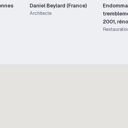
onnes
Daniel Beylard (France)
Endommag
Architecte
trembleme
2001, rén
Restauratio